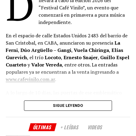
D
llevará a cabo la edición 2026 del
“Festival Café Vinilo”, un evento que
comenzará en primavera a pura música
independiente.
En el espacio de calle Estados Unidos 2483 del barrio de
San Cristobal, en CABA, anunciaron su presencia
La
Ferni
,
Dúo Argüello – Gangi
,
Vuela Chiringa
,
Elías
Gurevich
, el trío
Locoto
,
Ernesto Snajer
,
Guillo Espel
Cuarteto
y
Valor Vereda
, entre otros. La entradas
populares ya se encuentran a la venta ingresando a
www.cafevinilo.com.ar
.
A lo largo de 10 días, las puertas de ese emblemático
espacio cultural porteño estarán abiertas para celebrar
SIGUE LEYENDO
un año más de vida, haciendo partícipe a la comunidad
que los viene acompañando.
ÚLTIMAS
+ LEÍDAS
VIDEOS
Tras haber cumplido cuatro años en la nueva sede
ubicada en el barrio de San Cristóbal, sus productores