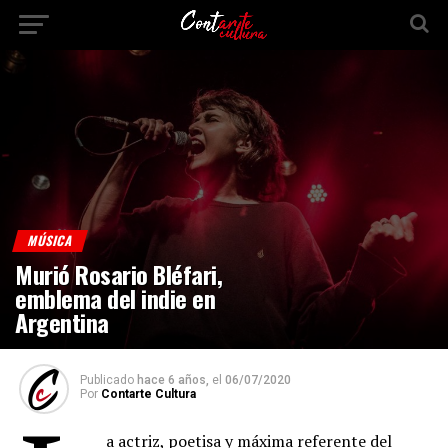
MÚSICA
Murió Rosario Bléfari,
emblema del indie en
Argentina
Publicado
hace 6 años,
el
06/07/2020
Por
Contarte Cultura
a actriz, poetisa y máxima referente del