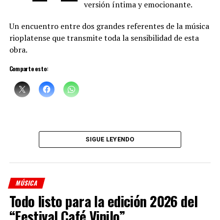
versión íntima y emocionante.
Un encuentro entre dos grandes referentes de la música
rioplatense que transmite toda la sensibilidad de esta
obra.
Comparte esto:
Sciammarella Tango
está compuesta por:
Denise Sciammarella
(investigación y voz)
SIGUE LEYENDO
Shino Ohnaga
(piano y arreglos)
Cindy Harcha
(bandoneón y arreglos)
MÚSICA
Geraldina Carnicina
(contrabajo)
Todo listo para la edición 2026 del
Mariana Atamas
(violín)
“Festival Café Vinilo”