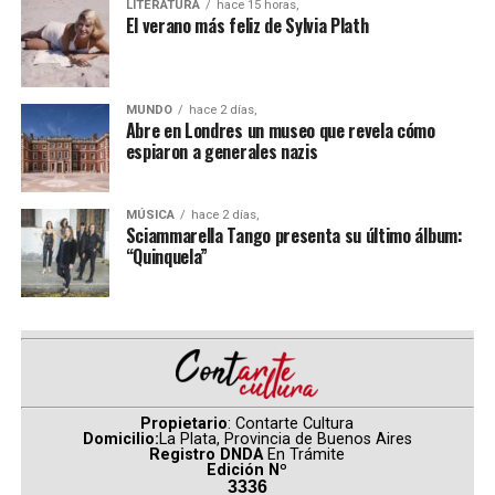
LITERATURA
hace 15 horas,
Teresa Rodríguez
y
Eduardo Misch
celebran la
El verano más feliz de Sylvia Plath
segunda entrega del Festival.
En esta casona de 1913 donde vivieron
Armando
MUNDO
hace 2 días,
Tejada Gómez
y
Mercedes Sosa
, la música vibra entre
Abre en Londres un museo que revela cómo
espiaron a generales nazis
sus paredes, el arte y la poesía resuena en sus cimientos
y con estas raíces de pasión y coraje,
Café Vinilo
sigue
produciendo arte y música independiente.
MÚSICA
hace 2 días,
Sciammarella Tango presenta su último álbum:
Programación
“Quinquela”
Lunes 21 de septiembre
Concierto didáctico de Valor Vereda en la Escuela
Normal Nro. 8 de Boedo
Jueves 24 de septiembre – a las 21
Propietario
: Contarte Cultura
La Ferni – Apertura del Festival
Domicilio:
La Plata, Provincia de Buenos Aires
Registro DNDA
En Trámite
Viernes 25 de septiembre – a las 21
Edición Nº
3336
Manuela Argüello y Sebastián Gangi (interpretan la