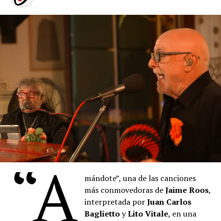
través de
Passline
.
La orquesta, dedicada al rescate de patrimonio musical
perdido, reúne en este álbum una selección de tangos,
milongas, melodías camperas, vidalitas y valses
compuestos por contemporáneos del maestro boquense
en su homenaje.
El repertorio culmina con la milonga-candombe “Bien
Argentinos”, que evoca la escena final de la vida del
maestro boquense.
“
Denise
describe los pigmentos cuyos nombres se
mezclan con las proas de los barcos del puerto, también
“A
está pintando, con la música, con la voz. Hay algo de la
pintura que empieza a teñir las palabras que
Denise
mándote”, una de las canciones
canta. Un cruce raro de oficios, maravilloso”, sostuvo el
más conmovedoras de
Jaime Roos
,
artista plástico
Daniel Santoro
.
interpretada por
Juan Carlos
Baglietto
y
Lito Vitale
, en una