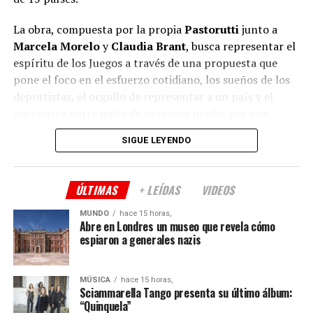
La obra, compuesta por la propia
Pastorutti
junto a
Marcela Morelo
y
Claudia Brant
, busca representar el
espíritu de los Juegos a través de una propuesta que
pone el foco en el esfuerzo cotidiano, los sueños de los
deportistas, el orgullo de representar a un país y el
encuentro entre miles de personas unidas por una
misma pasión.
SIGUE LEYENDO
Según publicó la agencia
Noticias Argentinas
, la canción
formará parte de la identidad de los XIII Juegos
ÚLTIMAS
+ LEÍDAS
VIDEOS
Suramericanos Santa Fe 2026 y acompañará tanto la
etapa previa como las ceremonias y cada jornada de
MUNDO
hace 15 horas,
Abre en Londres un museo que revela cómo
competencia en las sedes de Santa Fe, Rosario y Rafaela.
espiaron a generales nazis
Pastorutti
recordó que el proyecto surgió cuando se
encontraba componiendo junto a
Morelo
y
Brant
, sin
MÚSICA
hace 15 horas,
un objetivo definido, y decidió invitarlas a participar
Sciammarella Tango presenta su último álbum:
“Quinquela”
cuando recibió la propuesta para crear la canción oficial