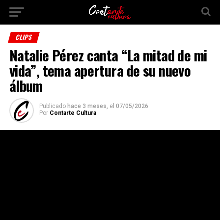
CLIPS
Natalie Pérez canta “La mitad de mi
vida”, tema apertura de su nuevo
álbum
Publicado
hace 3 meses,
el
07/05/2026
Por
Contarte Cultura