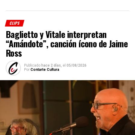
CLIPS
Baglietto y Vitale interpretan
“Amándote”, canción ícono de Jaime
Ross
Publicado
hace 2 días,
el
05/08/2026
Por
Contarte Cultura