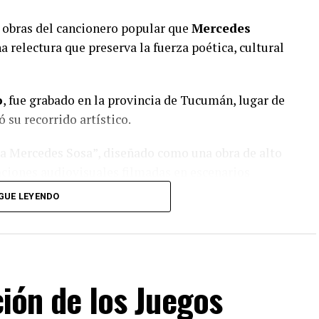
 obras del cancionero popular que
Mercedes
a relectura que preserva la fuerza poética, cultural
o
, fue grabado en la provincia de Tucumán, lugar de
su recorrido artístico.
 a Mercedes Sosa”, diseñado como una obra de alto
etaciones audiovisuales filmadas en escenarios
complementa con un relato de carácter documental
GUE LEYENDO
és de los lugares, las historias y la música que
ción de los Juegos