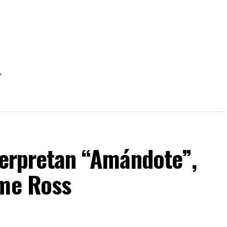
P
nterpretan “Amándote”,
ime Ross