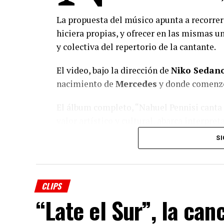
La propuesta del músico apunta a recorrer
hiciera propias, y ofrecer en las mismas un
y colectiva del repertorio de la cantante.
El video, bajo la dirección de
Niko Sedan
nacimiento de
Mercedes
y donde comenzó 
El álbum completo, “Nahuel Pennisi canta
valor artístico y cultural, abarca interpr
naturales de la provincia tucumana y se 
SI
que repasa el impacto de la cantante a trav
marcaron su carrera.
(
Fuente: www.eldestapeweb.com
)
CLIPS
“Late el Sur”, la can
Comparte esto: