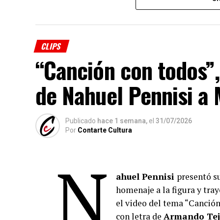
CLIPS
“Canción con todos”
de Nahuel Pennisi a
Publicado
hace 1 semana,
el
31/07/2026
Por
Contarte Cultura
N
ahuel Pennisi
presentó s
homenaje a la figura y tray
el video del tema “Canció
con letra de
Armando Tej