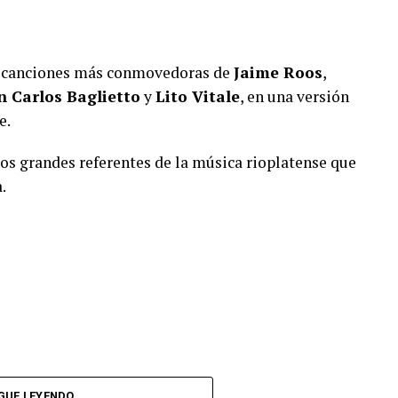
s canciones más conmovedoras de
Jaime Roos
,
n Carlos Baglietto
y
Lito Vitale
, en una versión
e.
os grandes referentes de la música rioplatense que
.
GUE LEYENDO