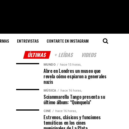
ORMAS
ENTREVISTAS
CONTARTE EN INSTAGRAM
ÚLTIMAS
+ LEÍDAS
VIDEOS
MUNDO
hace 15 horas,
Abre en Londres un museo que
revela cómo espiaron a generales
nazis
MÚSICA
hace 16 horas,
Sciammarella Tango presenta su
último álbum: “Quinquela”
CINE
hace 16 horas,
Estrenos, clásicos y funciones
temáticas en los cines
municipales de La Plata