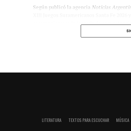
Según publicó la agencia
Noticias Argenti
XIII Juegos Suramericanos Santa Fe 2026 
ceremonias y cada jornada de competencia 
SI
Pastorutti
recordó que el proyecto surg
Morelo
y
Brant
, sin un objetivo definido,
propuesta para crear la canción oficial de 
La cantante destacó el aporte de
Marcela
público mediante melodías populares y let
de
Claudia Brant
, compositora argentina
interpretadas por artistas internacionales
La producción musical estuvo a cargo de
R
artistas como
Mercedes Sosa
,
Juanes
,
D
LITERATURA
TEXTOS PARA ESCUCHAR
MÚSICA
El nombre “Late el Sur” fue concebido como