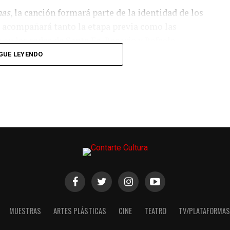
nas
, la canción formará parte de la identidad de los
y acompañará tanto la etapa previa como las
en las sedes de Santa Fe, Rosario y Rafaela.
GUE LEYENDO
ió cuando se encontraba componiendo junto a
 y decidió invitarlas a participar cuando recibió la
los Juegos.
 Morelo
por su capacidad para conectar con el
ras profundas, mientras que valoró la experiencia
 radicada en Los Ángeles y autora de obras
.
odolfo Lugo
, productor con trayectoria junto a
avid Bisbal
,
Camilo
,
María Becerra
y
Lali
.
MUESTRAS
ARTES PLÁSTICAS
CINE
TEATRO
TV/PLATAFORMAS
 una referencia al sur del continente y al corazón