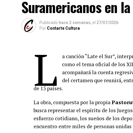
Suramericanos en la
Publicado
hace 2 semanas,
el
27/07/2026
Por
Contarte Cultura
L
a canción “Late el Sur”, inter
como el tema oficial de los X
acompañará la cuenta regresiv
del certamen que reunirá, entr
de 15 países.
La obra, compuesta por la propia
Pastoru
busca representar el espíritu de los Juegos
esfuerzo cotidiano, los sueños de los depor
encuentro entre miles de personas unidas