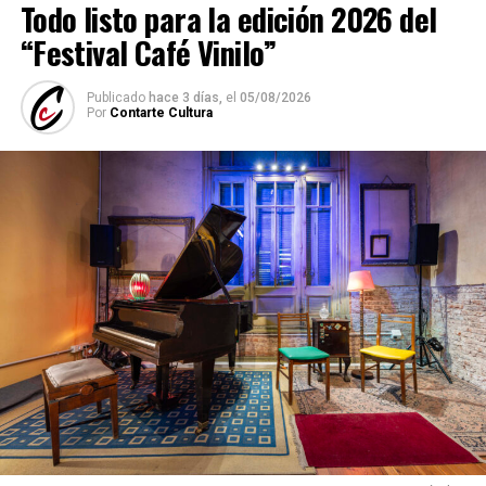
Todo listo para la edición 2026 del
Mariana Atamas
(violín)
“Festival Café Vinilo”
(
Fuente: Medioshábiles Comunicación
)
Publicado
hace 3 días,
el
05/08/2026
Comparte esto:
Por
Contarte Cultura