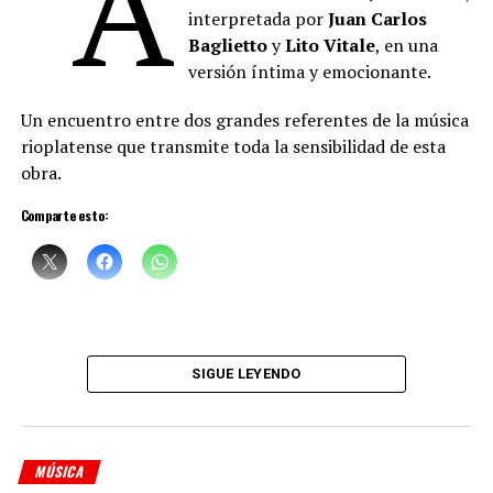
“A
artista plástico
Daniel Santoro
.
interpretada por
Juan Carlos
Baglietto
y
Lito Vitale
, en una
versión íntima y emocionante.
Un encuentro entre dos grandes referentes de la música
rioplatense que transmite toda la sensibilidad de esta
obra.
Comparte esto:
Sciammarella Tango
está compuesta por:
Denise Sciammarella
(investigación y voz)
SIGUE LEYENDO
Shino Ohnaga
(piano y arreglos)
Cindy Harcha
(bandoneón y arreglos)
MÚSICA
Geraldina Carnicina
(contrabajo)