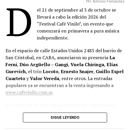
D
PH: Antonio Fernández
el 21 de septiembre al 3 de octubre se
llevará a cabo la edición 2026 del
“Festival Café Vinilo”, un evento que
comenzará en primavera a pura música
independiente.
En el espacio de calle Estados Unidos 2483 del barrio de
San Cristobal, en CABA, anunciaron su presencia
La
Ferni
,
Dúo Argüello – Gangi
,
Vuela Chiringa
,
Elías
Gurevich
, el trío
Locoto
,
Ernesto Snajer
,
Guillo Espel
Cuarteto
y
Valor Vereda
, entre otros. La entradas
populares ya se encuentran a la venta ingresando a
www.cafevinilo.com.ar
.
A lo largo de 10 días, las puertas de ese emblemático
espacio cultural porteño estarán abiertas para celebrar
SIGUE LEYENDO
un año más de vida, haciendo partícipe a la comunidad
que los viene acompañando.