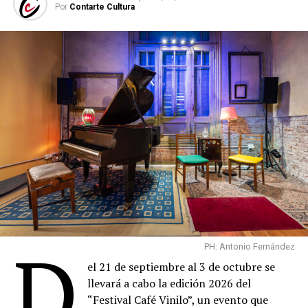
Comparte esto:
Por
Contarte Cultura
D
PH: Antonio Fernández
el 21 de septiembre al 3 de octubre se
llevará a cabo la edición 2026 del
“Festival Café Vinilo”, un evento que