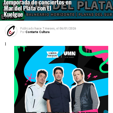
temporada de conciertos en
Mar del Plata con El
Kuelgue
Publicado
hace 7 meses,
el
06/01/2026
Por
Contarte Cultura
l