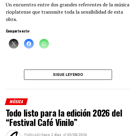
Un encuentro entre dos grandes referentes de la música
rioplatense que transmite toda la sensibilidad de esta
obra.
Comparte esto:
Sciammarella Tango
está compuesta por:
Denise Sciammarella
(investigación y voz)
SIGUE LEYENDO
Shino Ohnaga
(piano y arreglos)
Cindy Harcha
(bandoneón y arreglos)
MÚSICA
Geraldina Carnicina
(contrabajo)
Todo listo para la edición 2026 del
Mariana Atamas
(violín)
“Festival Café Vinilo”
(
Fuente: Medioshábiles Comunicación
)
Publicado
hace 2 días,
el
05/08/2026