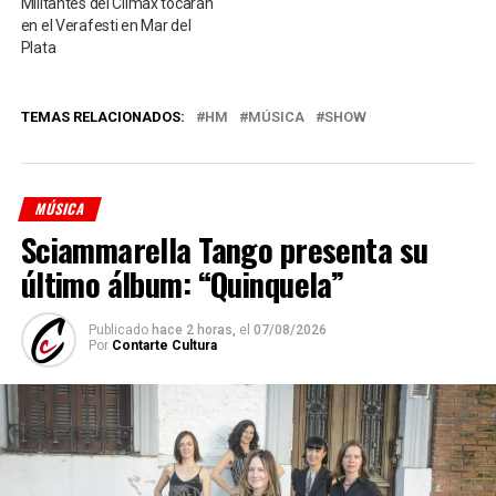
Militantes del Climax tocarán
en el Verafesti en Mar del
Plata
TEMAS RELACIONADOS:
HM
MÚSICA
SHOW
MÚSICA
Sciammarella Tango presenta su
último álbum: “Quinquela”
Publicado
hace 2 horas,
el
07/08/2026
Por
Contarte Cultura