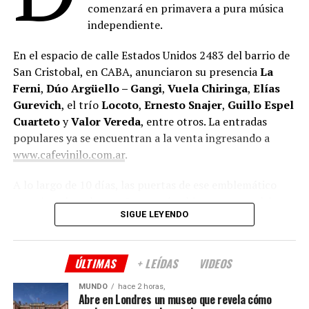
comenzará en primavera a pura música
independiente.
En el espacio de calle Estados Unidos 2483 del barrio de
San Cristobal, en CABA, anunciaron su presencia
La
Ferni
,
Dúo Argüello – Gangi
,
Vuela Chiringa
,
Elías
Gurevich
, el trío
Locoto
,
Ernesto Snajer
,
Guillo Espel
Cuarteto
y
Valor Vereda
, entre otros. La entradas
populares ya se encuentran a la venta ingresando a
www.cafevinilo.com.ar
.
A lo largo de 10 días, las puertas de ese emblemático
espacio cultural porteño estarán abiertas para celebrar
SIGUE LEYENDO
un año más de vida, haciendo partícipe a la comunidad
que los viene acompañando.
ÚLTIMAS
+ LEÍDAS
VIDEOS
Tras haber cumplido cuatro años en la nueva sede
ubicada en el barrio de San Cristóbal, sus productores
MUNDO
hace 2 horas,
Teresa Rodríguez
y
Eduardo Misch
celebran la
Abre en Londres un museo que revela cómo