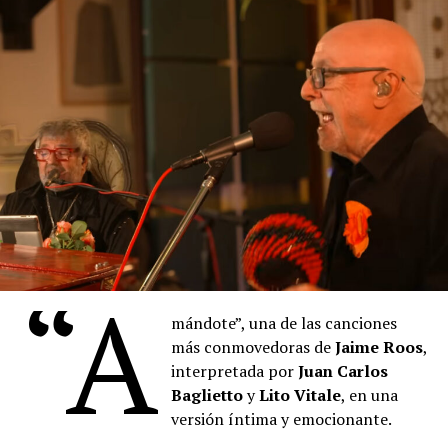
La orquesta, dedicada al rescate de patrimonio musical
perdido, reúne en este álbum una selección de tangos,
milongas, melodías camperas, vidalitas y valses
compuestos por contemporáneos del maestro boquense
en su homenaje.
El repertorio culmina con la milonga-candombe “Bien
Argentinos”, que evoca la escena final de la vida del
maestro boquense.
“
Denise
describe los pigmentos cuyos nombres se
mezclan con las proas de los barcos del puerto, también
“A
está pintando, con la música, con la voz. Hay algo de la
pintura que empieza a teñir las palabras que
Denise
mándote”, una de las canciones
canta. Un cruce raro de oficios, maravilloso”, sostuvo el
más conmovedoras de
Jaime Roos
,
artista plástico
Daniel Santoro
.
interpretada por
Juan Carlos
Baglietto
y
Lito Vitale
, en una
versión íntima y emocionante.