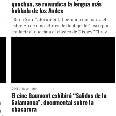
quechua, se reivindica la lengua más
hablada de los Andes
ó
a
“Runa Simi”, documental peruano que narra el
esfuerzo de dos actores de doblaje de Cusco por
traducir al quechua el clásico de Disney “El rey
león”,...
CINE
hace 1 año,
El cine Gaumont exhibirá “Salidos de la
a
Salamanca”, documental sobre la
chacarera
a