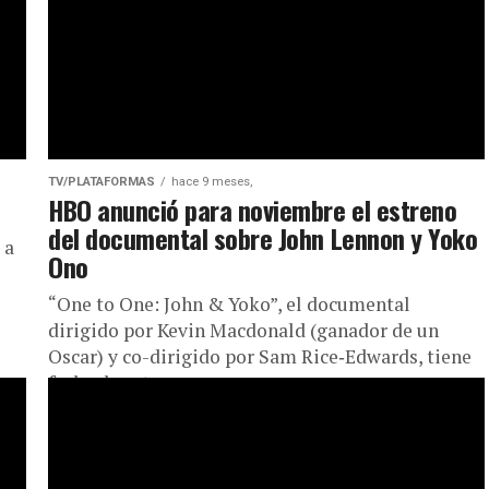
TV/PLATAFORMAS
hace 9 meses,
HBO anunció para noviembre el estreno
del documental sobre John Lennon y Yoko
 a
Ono
“One to One: John & Yoko”, el documental
dirigido por Kevin Macdonald (ganador de un
Oscar) y co-dirigido por Sam Rice‑Edwards, tiene
fecha de estreno en...