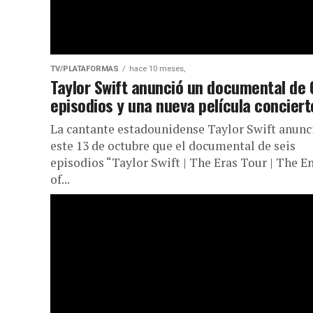
TV/PLATAFORMAS
hace 10 meses,
Taylor Swift anunció un documental de 
episodios y una nueva película conciert
La cantante estadounidense Taylor Swift anunc
este 13 de octubre que el documental de seis
episodios “Taylor Swift | The Eras Tour | The E
of...