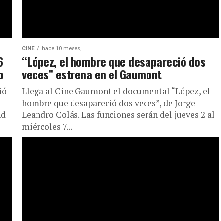
CINE
hace 10 meses,
6
“López, el hombre que desapareció dos
o
veces” estrena en el Gaumont
ió
Llega al Cine Gaumont el documental “López, el
hombre que desapareció dos veces”, de Jorge
nd
Leandro Colás. Las funciones serán del jueves 2 al
miércoles 7...