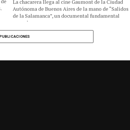
 de
La chacarera llega al cine Gaumont de la Ciudad
.
Autónoma de Buenos Aires de la mano de “Salidos
de la Salamanca”, un documental fundamental
para el...
PUBLICACIONES