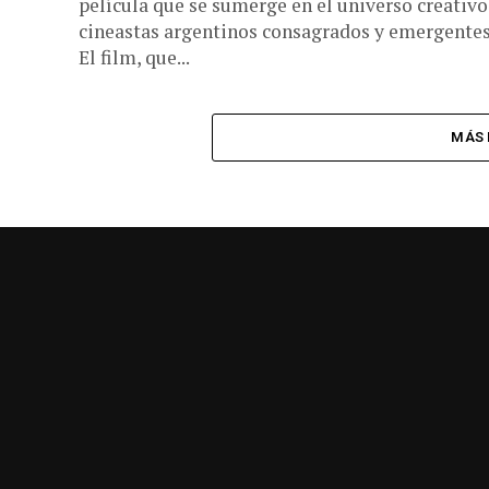
película que se sumerge en el universo creativo
cineastas argentinos consagrados y emergentes
El film, que...
MÁS 