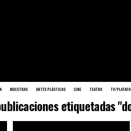
A
MUESTRAS
ARTES PLÁSTICAS
CINE
TEATRO
TV/PLATAF
publicaciones etiquetadas "
✉