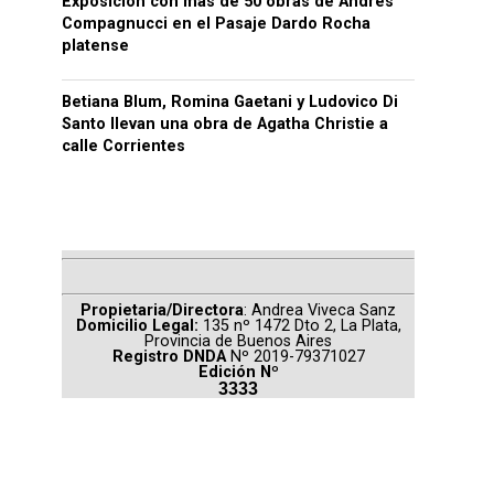
Exposición con más de 50 obras de Andrés
Compagnucci en el Pasaje Dardo Rocha
platense
Betiana Blum, Romina Gaetani y Ludovico Di
Santo llevan una obra de Agatha Christie a
calle Corrientes
Propietaria/Directora
: Andrea Viveca Sanz
Domicilio Legal:
135 nº 1472 Dto 2, La Plata,
Provincia de Buenos Aires
Registro DNDA
Nº 2019-79371027
Edición Nº
3333