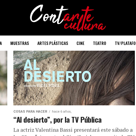
A
MUESTRAS
ARTES PLÁSTICAS
CINE
TEATRO
TV/PLATAF
✉
COSAS PARA HACER
hace 6 años,
“Al desierto”, por la TV Pública
La actriz Valentina Bassi presentará este sábado a