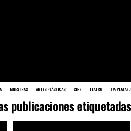
A
MUESTRAS
ARTES PLÁSTICAS
CINE
TEATRO
TV/PLATAF
as publicaciones etiquetada
✉