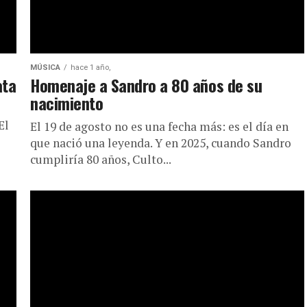
MÚSICA
hace 1 año,
ata
Homenaje a Sandro a 80 años de su
nacimiento
El
El 19 de agosto no es una fecha más: es el día en
que nació una leyenda. Y en 2025, cuando Sandro
cumpliría 80 años, Culto...