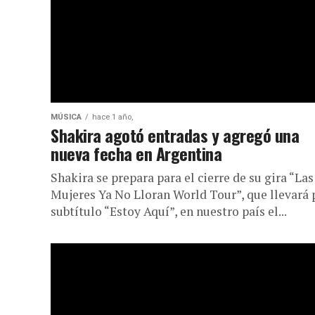
MÚSICA
hace 1 año,
Shakira agotó entradas y agregó una
nueva fecha en Argentina
Shakira se prepara para el cierre de su gira “Las
Mujeres Ya No Lloran World Tour”, que llevará 
subtítulo “Estoy Aquí”, en nuestro país el...