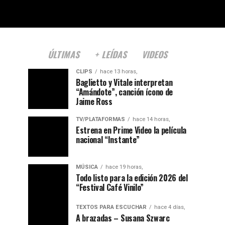
ÚLTIMAS
+ LEÍDAS
VIDEOS
CLIPS
hace 13 horas,
Baglietto y Vitale interpretan
“Amándote”, canción ícono de
Jaime Ross
TV/PLATAFORMAS
hace 14 horas,
Estrena en Prime Video la película
nacional “Instante”
MÚSICA
hace 19 horas,
Todo listo para la edición 2026 del
“Festival Café Vinilo”
TEXTOS PARA ESCUCHAR
hace 4 días,
A brazadas – Susana Szwarc