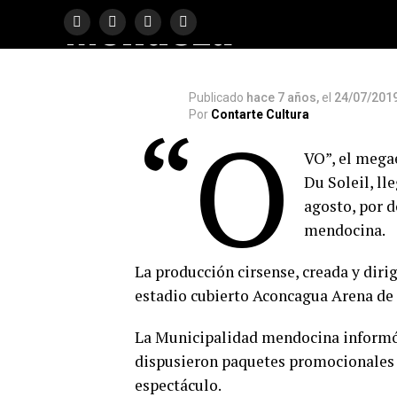
Mendoza
Publicado
hace 7 años,
el
24/07/201
Por
Contarte Cultura
“O
VO”, el mega
Du Soleil, ll
agosto, por d
mendocina.
La producción cirsense, creada y dirig
estadio cubierto Aconcagua Arena de
La Municipalidad mendocina informó 
dispusieron paquetes promocionales pa
espectáculo.