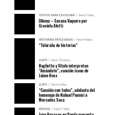
TEXTOS PARA ESCUCHAR
hace 7 días,
Dilema – Susana Vaquero por
Graciela Aletti
HISTORIAS REFLEJADAS
hace 4 días,
“Telaraña de historias”
CLIPS
hace 13 horas,
Baglietto y Vitale interpretan
“Amándote”, canción ícono de
Jaime Ross
CLIPS
hace 6 días,
“Canción con todos”, adelanto del
homenaje de Nahuel Pennisi a
Mercedes Sosa
MÚSICA
hace 7 días,
Juan Rosasco en Banda presenta