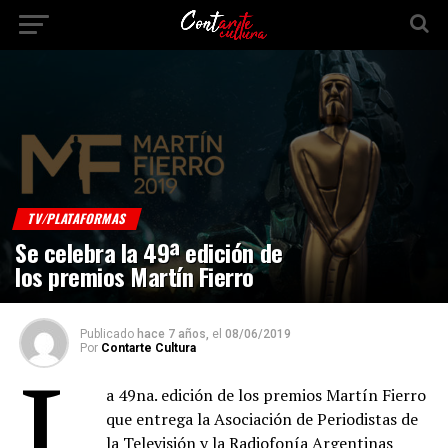
TV/PLATAFORMAS
Se celebra la 49ª edición de
los premios Martín Fierro
Publicado
hace 7 años,
el
08/06/2019
Por
Contarte Cultura
L
a 49na. edición de los premios Martín Fierro
que entrega la Asociación de Periodistas de
la Televisión y la Radiofonía Argentinas