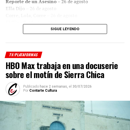
Reporte de un Asesino
– 26 de agosto
Ella Dijo
– 26 de agosto
Corre, Lola, Corre
– 26 de agosto
El Tipo Perfecto
– 26 de agosto
Ricki and the Flash: Entre la Fama y la Familia
– 26
SIGUE LEYENDO
de agosto
Producida por
3 C Films
,
Che Contenidos
,
Avanza
Producciones
y
1:85 Films
, “Instante” se encontrará
Series
disponible en
Prime Video
.
TV/PLATAFORMAS
HBO Max trabaja en una docuserie
Ficha artística/técnica
El Huésped Oculto
– 7 de agosto
sobre el motín de Sierra Chica
Linternas
– 16 de agosto
Dirección: Daniel Silveira, Pablo Bustos, Álvaro
Galera Fútbol Club, Temporada 2
– 21 de agosto
Publicado
hace 2 semanas,
el
30/07/2026
Galarza Lima
Por
Contarte Cultura
Margarita
– 24 de agosto
Guion: Juan Paya, Nazareno Lavorato, Manuela
Viale, Pablo Yotich
La Productora
– 28 de agosto
Producción: Avanza Producciones, 1:85 Cine, Che
Documentales
Contenidos