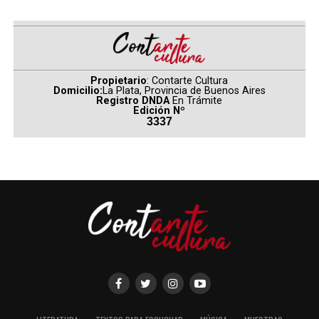
La docuserie es una producción de
Ánima
para
Warner
Bros. Discovery
y cuenta con la dirección de
Matías
Gueilburt
. El guion fue desarrollado por
Nicolás
Gueilburt
y
Pablo Olmedo
, mientras que la producción
Propietario
: Contarte Cultura
está a cargo de
Sebastián Gamba
.
Domicilio:
La Plata, Provincia de Buenos Aires
Registro DNDA
En Trámite
Edición Nº
(
Fuente: television.com.ar
)
3337
Comparte esto: