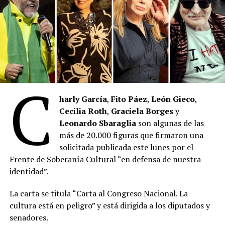
nacionales, restricciones financieras para el Instituto
Nacional de la Música (
Inamu
) y la Comisión Nacional de
Biblioteca Populares (
Conabip
).
“Es sano exponer los privilegios de unos pocos, es sano
mover nuestro marco normativo hacia adelante
modificando cosas que el tiempo había enquistado (…)
C
es sano escuchar, corregir, aprender”, dice el documento
que incorpora medidas específicas para garantizar que
harly García
,
Fito Páez
,
León Gieco
,
el Instituto Nacional de Cine y Artes Audiovisuales
Cecilia Roth
,
Graciela Borges
y
(
INCAA
) promocione al cine nacional y mantenga
Leonardo Sbaraglia
son algunas de las
intactos los alcances del Fondo de Fomento
más de 20.000 figuras que firmaron una
Cinematográfico.
solicitada publicada este lunes por el
Frente de Soberanía Cultural “en defensa de nuestra
En cuanto al Instituto Nacional de la Música (
INAMU
) y
identidad”.
la Comisión Nacional de Bibliotecas Populares
CONABIP
, “en pos de una gestión más eficiente”, se
La carta se titula “Carta al Congreso Nacional. La
establecen restricciones de gastos para el
INAMU
y la
cultura está en peligro” y está dirigida a los diputados y
CONABIP
. Limitar también los egresos al 20% de los
senadores.