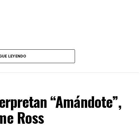
GUE LEYENDO
nterpretan “Amándote”,
ime Ross