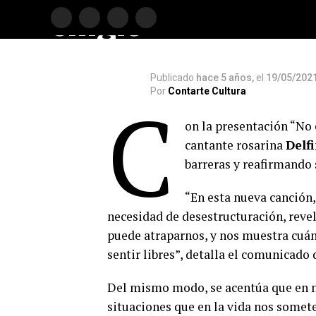
single
Publicado
hace 5 años,
el
19/05/202
Por
Contarte Cultura
C
on la presentación “No e
cantante rosarina
Delf
barreras y reafirmando 
“En esta nueva canción, 
necesidad de desestructuración, revel
puede atraparnos, y nos muestra cuán
sentir libres”, detalla el comunicado 
Del mismo modo, se acentúa que en nu
situaciones que en la vida nos someten