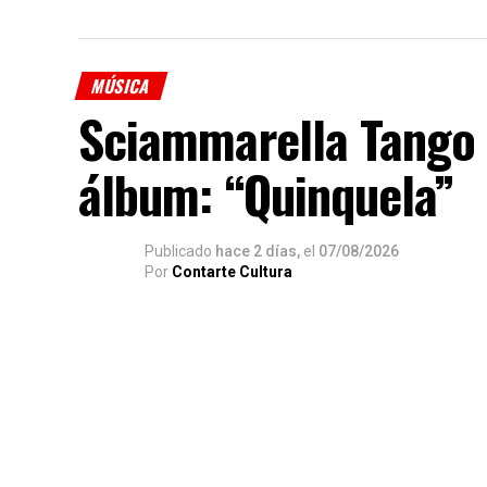
MÚSICA
Sciammarella Tango 
álbum: “Quinquela”
Publicado
hace 2 días,
el
07/08/2026
Por
Contarte Cultura