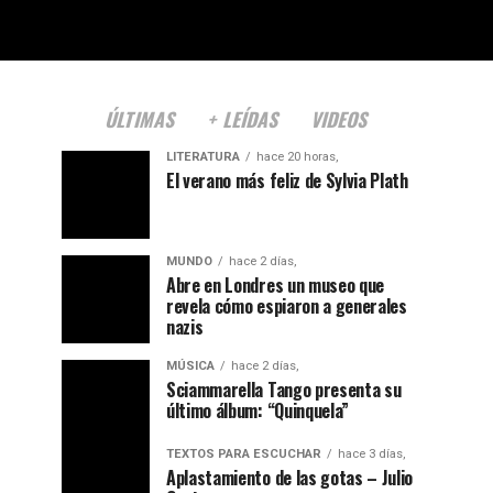
ÚLTIMAS
+ LEÍDAS
VIDEOS
LITERATURA
hace 20 horas,
El verano más feliz de Sylvia Plath
MUNDO
hace 2 días,
Abre en Londres un museo que
revela cómo espiaron a generales
nazis
MÚSICA
hace 2 días,
Sciammarella Tango presenta su
último álbum: “Quinquela”
TEXTOS PARA ESCUCHAR
hace 3 días,
Aplastamiento de las gotas – Julio