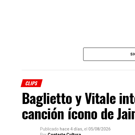
SI
CLIPS
Baglietto y Vitale i
canción ícono de Ja
Publicado
hace 4 días,
el
05/08/2026
Por
Contarte Cultura