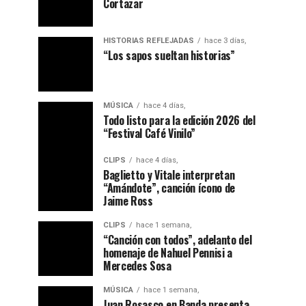
Cortazar
HISTORIAS REFLEJADAS
hace 3 días,
“ Los sapos sueltan historias”
MÚSICA
hace 4 días,
Todo listo para la edición 2026 del
“Festival Café Vinilo”
CLIPS
hace 4 días,
Baglietto y Vitale interpretan
“Amándote”, canción ícono de
Jaime Ross
CLIPS
hace 1 semana,
“Canción con todos”, adelanto del
homenaje de Nahuel Pennisi a
Mercedes Sosa
MÚSICA
hace 1 semana,
Juan Rosasco en Banda presenta