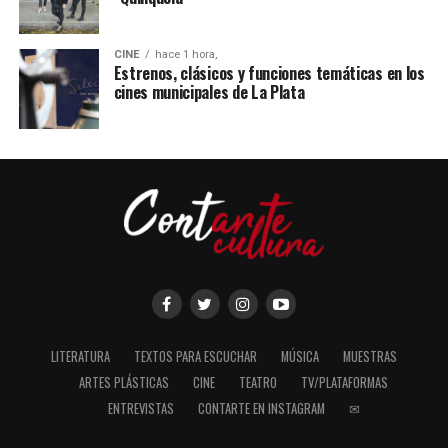
CINE
hace 1 hora,
Estrenos, clásicos y funciones temáticas en los
cines municipales de La Plata
LITERATURA
TEXTOS PARA ESCUCHAR
MÚSICA
MUESTRAS
ARTES PLÁSTICAS
CINE
TEATRO
TV/PLATAFORMAS
ENTREVISTAS
CONTARTE EN INSTAGRAM
✉