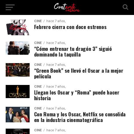
CINE
hace 7 años,
Febrero cierra con doce estrenos
CINE
hace 7 años,
“Cómo entrenar tu dragón 3” siguió
dominando la taquilla
CINE
hace 7 años,
“Green Book” se llevó el Oscar a la mejor
película
CINE
hace 7 años,
Llegan los Oscar y “Roma” puede hacer
historia
CINE
hace 7 años,
Con Roma y los Oscar, Netflix se consolida
en la industria cinematográfica
CINE
hace 7 años,